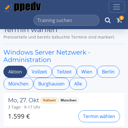
0
Termin wählen
Preisvorteile und bereits bebuchte Termine sind markiert.
Windows Server Netzwerk -
Administration
Aktion
Vollzeit
Teilzeit
Wien
Berlin
München
Burghausen
Alle
Mo, 27. Okt
Vollzeit
München
3 Tage · 9-17 Uhr
1.599 €
Termin wählen