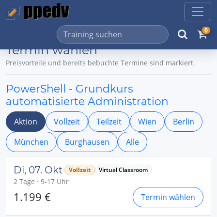
0
Termin wählen
Preisvorteile und bereits bebuchte Termine sind markiert.
PowerShell - Grundkurs
automatisierte Administration
Aktion
Vollzeit
Teilzeit
Wien
Berlin
München
Burghausen
Alle
Di, 07. Okt
Vollzeit
Virtual Classroom
2 Tage · 9-17 Uhr
1.199 €
Termin wählen