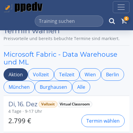
0
Termin wählen
Preisvorteile und bereits bebuchte Termine sind markiert.
Microsoft Fabric - Data Warehouse
und ML
Aktion
Vollzeit
Teilzeit
Wien
Berlin
München
Burghausen
Alle
Di, 16. Dez
Vollzeit
Virtual Classroom
4 Tage · 9-17 Uhr
2.799 €
Termin wählen