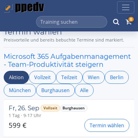
0
Termin wählen
Preisvorteile und bereits bebuchte Termine sind markiert.
Microsoft 365 Aufgabenmanagement
- Team-Produktivität steigern
Aktion
Vollzeit
Teilzeit
Wien
Berlin
München
Burghausen
Alle
Fr, 26. Sep
Vollzeit
Burghausen
1 Tag · 9-17 Uhr
599 €
Termin wählen