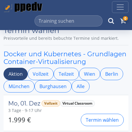
0
Termin wählen
Preisvorteile und bereits bebuchte Termine sind markiert.
Docker und Kubernetes - Grundlagen
Container-Virtualisierung
Aktion
Vollzeit
Teilzeit
Wien
Berlin
München
Burghausen
Alle
Mo, 01. Dez
Vollzeit
Virtual Classroom
3 Tage · 9-17 Uhr
1.999 €
Termin wählen