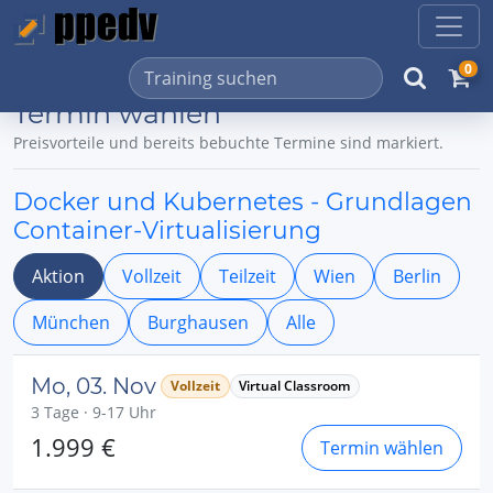
0
Termin wählen
Preisvorteile und bereits bebuchte Termine sind markiert.
Docker und Kubernetes - Grundlagen
Container-Virtualisierung
Aktion
Vollzeit
Teilzeit
Wien
Berlin
München
Burghausen
Alle
Mo, 03. Nov
Vollzeit
Virtual Classroom
3 Tage · 9-17 Uhr
1.999 €
Termin wählen