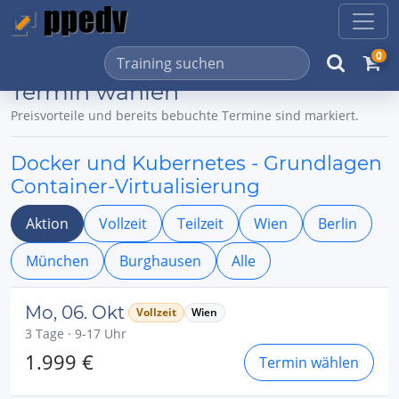
0
Termin wählen
Preisvorteile und bereits bebuchte Termine sind markiert.
Docker und Kubernetes - Grundlagen
Container-Virtualisierung
Aktion
Vollzeit
Teilzeit
Wien
Berlin
München
Burghausen
Alle
Mo, 06. Okt
Vollzeit
Wien
3 Tage · 9-17 Uhr
1.999 €
Termin wählen