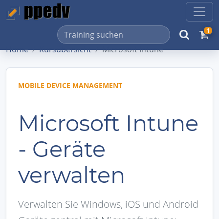
1
Home
Kursübersicht
Microsoft Intune
MOBILE DEVICE MANAGEMENT
Microsoft Intune
- Geräte
verwalten
Verwalten Sie Windows, iOS und Android