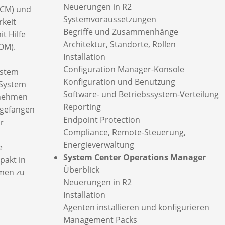
Neuerungen in R2
CCM) und
Systemvoraussetzungen
keit
Begriffe und Zusammenhänge
t Hilfe
Architektur, Standorte, Rollen
OM).
Installation
Configuration Manager-Konsole
ystem
Konfiguration und Benutzung
 System
Software- und Betriebssystem-Verteilung
rnehmen
Reporting
ngefangen
Endpoint Protection
ur
Compliance, Remote-Steuerung,
Energieverwaltung
e
System Center Operations Manager
pakt in
Überblick
men zu
Neuerungen in R2
Installation
Agenten installieren und konfigurieren
Management Packs