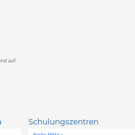
end auf
a
Schulungszentren
Berlin Mitte