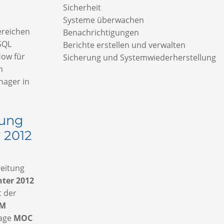
Sicherheit
Systeme überwachen
ereichen
Benachrichtigungen
SQL
Berichte erstellen und verwalten
How für
Sicherung und Systemwiederherstellung
n
nager in
rung
 2012
reitung
ter 2012
t
der
OM
lage
MOC