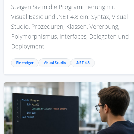
Steigen Sie in die Programmierung mit
Visual Basic und .NET 4.8 ein: Syntax, Visual
Studio, Prozeduren, Klassen, Vererbung,
Polymorphismus, Interfaces, Delegaten und
Deployment.
Einsteiger
Visual Studio
.NET 4.8