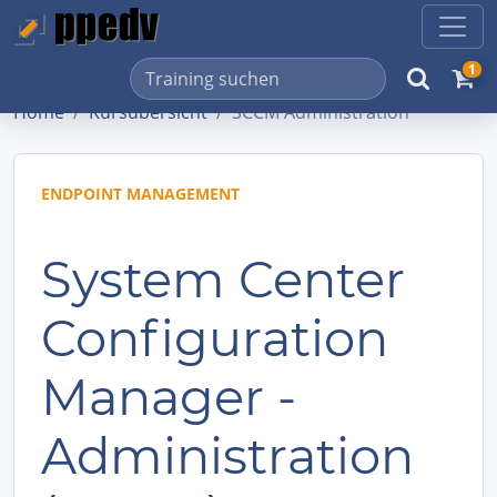
1
Home
Kursübersicht
SCCM Administration
ENDPOINT MANAGEMENT
System Center
Configuration
Manager -
Administration