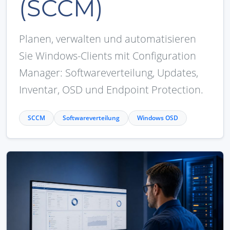
(SCCM)
Planen, verwalten und automatisieren
Sie Windows-Clients mit Configuration
Manager: Softwareverteilung, Updates,
Inventar, OSD und Endpoint Protection.
SCCM
Softwareverteilung
Windows OSD