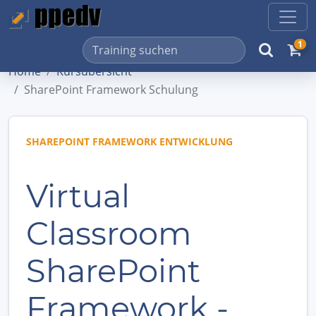
1
Home
Kursübersicht
SharePoint Framework Schulung
SHAREPOINT FRAMEWORK ENTWICKLUNG
Virtual
Classroom
SharePoint
Framework -