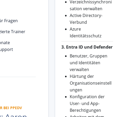
Verzeichnissynchroni
sation verwalten
Active Directory-
für Fragen
Verbund
Azure
zierte Trainer
Identitätsschutz
onate
3. Entra ID und Defender
support
Benutzer, Gruppen
und Identitäten
verwalten
Härtung der
Organisationseinstell
ungen
Konfiguration der
User- und App-
R BEI PPEDV
Berechtigungen