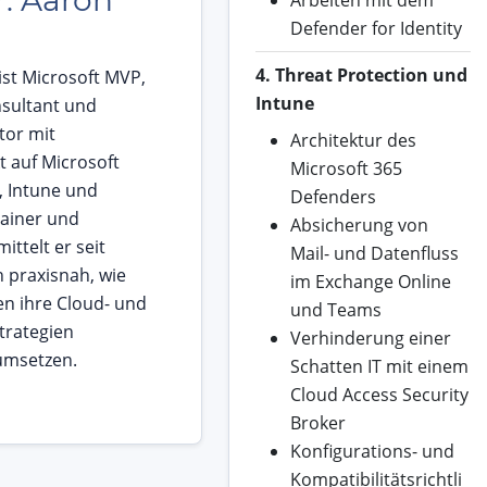
r: Aaron
Arbeiten mit dem
Defender for Identity
4. Threat Protection und
 ist Microsoft MVP,
Intune
nsultant und
tor mit
Architektur des
 auf Microsoft
Microsoft 365
, Intune und
Defenders
rainer und
Absicherung von
ittelt er seit
Mail- und Datenfluss
n praxisnah, wie
im Exchange Online
 ihre Cloud- und
und Teams
trategien
Verhinderung einer
 umsetzen.
Schatten IT mit einem
Cloud Access Security
Broker
Konfigurations- und
Kompatibilitätsrichtli