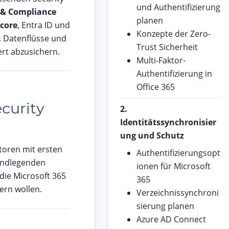
und Authentifizierung
y & Compliance
planen
Score
, Entra ID und
Konzepte der Zero-
e, Datenflüsse und
Trust Sicherheit
rt abzusichern.
Multi-Faktor-
Authentifizierung in
Office 365
curity
2.
Identitätssynchronisier
ung und Schutz
atoren mit ersten
Authentifizierungsopt
undlegenden
ionen für Microsoft
 die Microsoft 365
365
ern wollen.
Verzeichnissynchroni
sierung planen
Azure AD Connect