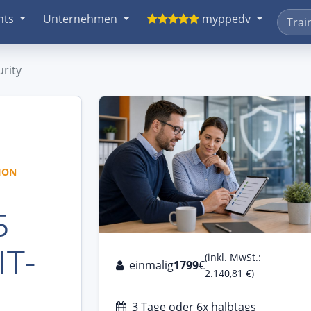
nts
Unternehmen
myppedv
urity
ION
5
IT-
(inkl. MwSt.:
einmalig
1799
€
2.140,81 €)
3 Tage oder 6x halbtags