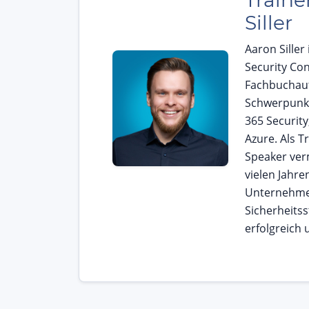
Traine
Siller
Aaron Siller
Security Co
Fachbuchau
Schwerpunkt
365 Security
Azure. Als T
Speaker verm
vielen Jahre
Unternehmen
Sicherheitss
erfolgreich