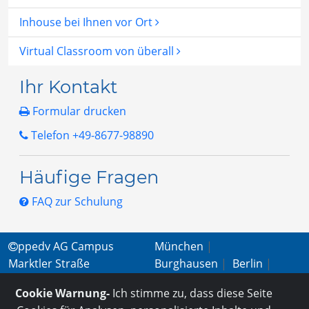
Inhouse bei Ihnen vor Ort
Virtual Classroom von überall
Ihr Kontakt
Formular drucken
Telefon +49-8677-98890
Häufige Fragen
FAQ zur Schulung
ppedv AG Campus
München
|
Marktler Straße
Burghausen
|
Berlin
|
15b | 84489 Burghausen
Wien
|
Virtual
Cookie Warnung-
Ich stimme zu, dass diese Seite
+49 (0) 8677 - 9889-
Classroom