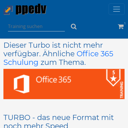
1
Dieser Turbo ist nicht mehr
verfügbar. Ähnliche
Office 365
Schulung
zum Thema.
TURBO - das neue Format mit
noch mehr Speed