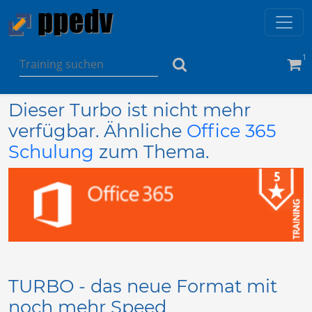
1
Dieser Turbo ist nicht mehr
verfügbar. Ähnliche
Office 365
Schulung
zum Thema.
TURBO - das neue Format mit
noch mehr Speed