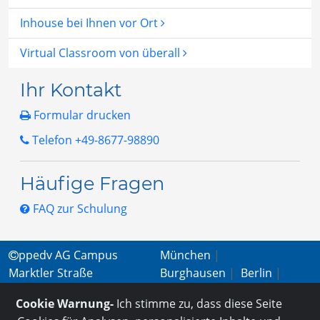
Inhouse bei Ihnen vor Ort
Virtual Classroom von überall
Ihr Kontakt
Formular drucken
Telefon +49-8677-98890
Häufige Fragen
FAQ zur Schulung
ppedv AG Campus
München
|
Marktler Straße
Burghausen
|
Berlin
|
15b | 84489 Burghausen
Wien
|
Virtual
Cookie Warnung-
Ich stimme zu, dass diese Seite
+49 (0) 8677 - 9889-
Classroom