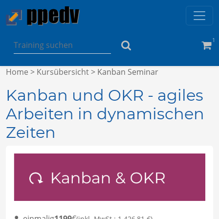
1
Home
>
Kursübersicht
> Kanban Seminar
Kanban und OKR - agiles
Arbeiten in dynamischen
Zeiten
einmalig
1199
€
(inkl. MwSt.: 1.426,81 €)