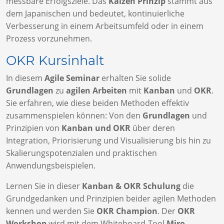
messbare Erfolgsziele. Das
Kaizen Prinzip
stammt aus
dem Japanischen und bedeutet, kontinuierliche
Verbesserung in einem Arbeitsumfeld oder in einem
Prozess vorzunehmen.
OKR Kursinhalt
In diesem
Agile Seminar
erhalten Sie solide
Grundlagen
zu
agilen Arbeiten
mit
Kanban
und
OKR
.
Sie erfahren, wie diese beiden Methoden effektiv
zusammenspielen können: Von den
Grundlagen
und
Prinzipien von
Kanban und OKR
über deren
Integration, Priorisierung und Visualisierung bis hin zu
Skalierungspotenzialen und praktischen
Anwendungsbeispielen.
Lernen Sie in dieser
Kanban & OKR Schulung
die
Grundgedanken und Prinzipien beider agilen Methoden
kennen und werden Sie
OKR Champion
. Der
OKR
Workshop
wird mit dem Whiteboard-Tool
Miro