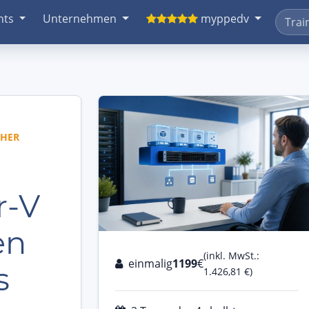
nts
Unternehmen
myppedv
CHER
r-V
en
(inkl. MwSt.:
einmalig
1199
€
s
1.426,81 €)