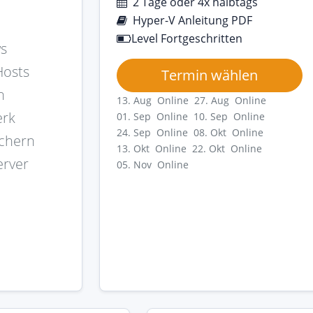
2 Tage oder 4x halbtags
Hyper-V Anleitung PDF
Level Fortgeschritten
ws
Hosts
Termin wählen
n
13. Aug Online
27. Aug Online
erk
01. Sep Online
10. Sep Online
24. Sep Online
08. Okt Online
ichern
13. Okt Online
22. Okt Online
erver
05. Nov Online