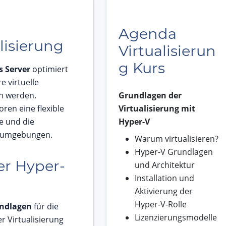
Agenda
lisierung
Virtualisierun
g Kurs
 Server
optimiert
 virtuelle
n werden.
Grundlagen der
ren eine flexible
Virtualisierung mit
e und die
Hyper-V
erumgebungen.
Warum virtualisieren?
Hyper-V Grundlagen
er Hyper-
und Architektur
Installation und
Aktivierung der
Hyper-V-Rolle
undlagen
für die
Lizenzierungsmodelle
 Virtualisierung