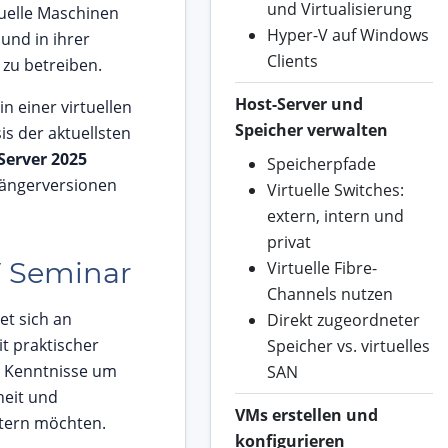
und Virtualisierung
tuelle Maschinen
Hyper-V auf Windows
 und in ihrer
Clients
zu betreiben.
Host-Server und
in einer virtuellen
Speicher verwalten
s der aktuellsten
erver 2025
Speicherpfade
gängerversionen
Virtuelle Switches:
extern, intern und
privat
V Seminar
Virtuelle Fibre-
Channels nutzen
et sich an
Direkt zugeordneter
t praktischer
Speicher vs. virtuelles
e Kenntnisse um
SAN
heit und
VMs erstellen und
itern möchten.
konfigurieren