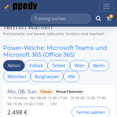
0
Termin wählen
Preisvorteile und bereits bebuchte Termine sind markiert.
Power-Woche: Microsoft Teams und
Microsoft 365 (Office 365)
Aktion
Vollzeit
Teilzeit
Wien
Berlin
München
Burghausen
Alle
Mo, 08. Jun
Teilzeit
Virtual Classroom
10 Termine · Mo 08.06 13:30-17:00 · Di 09.06 13:30-17:00 ·
Mi 10.06 13:30-17:00 · ... Uhr
2.498 €
Termin wählen