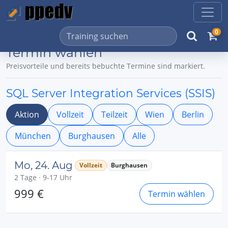
0
Termin wählen
Preisvorteile und bereits bebuchte Termine sind markiert.
SQL Server Integration Services (SSIS)
Aktion
Vollzeit
Teilzeit
Wien
Berlin
München
Burghausen
Alle
Mo, 24. Aug
Vollzeit
Burghausen
2 Tage · 9-17 Uhr
999 €
Termin wählen