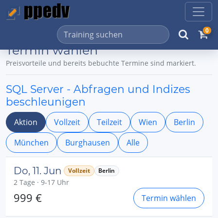
0
Termin wählen
Preisvorteile und bereits bebuchte Termine sind markiert.
SQL Server - Abfragen und Indizes
beschleunigen
Aktion
Vollzeit
Teilzeit
Wien
Berlin
München
Burghausen
Alle
Do, 11. Jun
Vollzeit
Berlin
2 Tage · 9-17 Uhr
999 €
Termin wählen