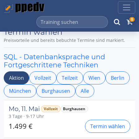
0
Termin wählen
Preisvorteile und bereits bebuchte Termine sind markiert.
SQL - Datenbanksprache und
Fortgeschrittene Techniken
Aktion
Vollzeit
Teilzeit
Wien
Berlin
München
Burghausen
Alle
Mo, 11. Mai
Vollzeit
Burghausen
3 Tage · 9-17 Uhr
1.499 €
Termin wählen