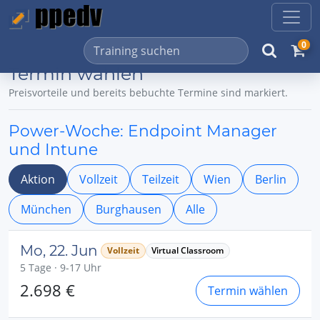
0
Termin wählen
Preisvorteile und bereits bebuchte Termine sind markiert.
Power-Woche: Endpoint Manager
und Intune
Aktion
Vollzeit
Teilzeit
Wien
Berlin
München
Burghausen
Alle
Mo, 22. Jun
Vollzeit
Virtual Classroom
5 Tage · 9-17 Uhr
2.698 €
Termin wählen