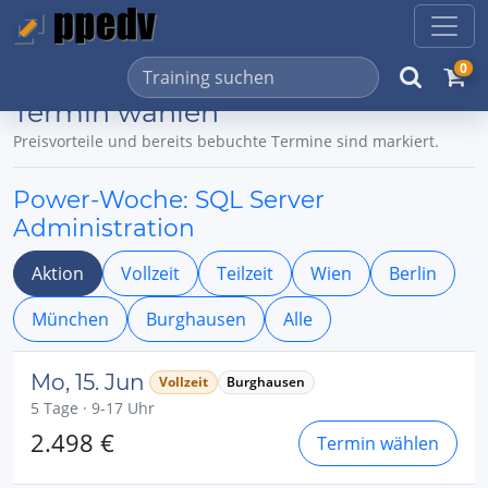
0
Termin wählen
Preisvorteile und bereits bebuchte Termine sind markiert.
Power-Woche: SQL Server
Administration
Aktion
Vollzeit
Teilzeit
Wien
Berlin
München
Burghausen
Alle
Mo, 15. Jun
Vollzeit
Burghausen
5 Tage · 9-17 Uhr
2.498 €
Termin wählen