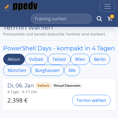
0
Termin wählen
Preisvorteile und bereits bebuchte Termine sind markiert.
PowerShell Days - kompakt in 4 Tagen
Aktion
Vollzeit
Teilzeit
Wien
Berlin
München
Burghausen
Alle
Di, 06. Jan
Vollzeit
Virtual Classroom
4 Tage · 9-17 Uhr
2.398 €
Termin wählen