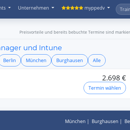
nts
Unternehmen
myppedv
Preisvorteile und bereits bebuchte Termine sind markier
nager und Intune
Berlin
München
Burghausen
Alle
2.698 €
Termin wählen
München
|
Burghausen
|
Be