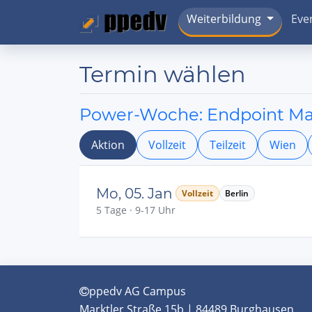
Weiterbildung
Eve
Termin wählen
Power-Woche: Endpoint Ma
Aktion
Vollzeit
Teilzeit
Wien
Mo, 05. Jan
Vollzeit
Berlin
5 Tage · 9-17 Uhr
ppedv AG Campus
Marktler Straße 15b | 84489 Burghausen