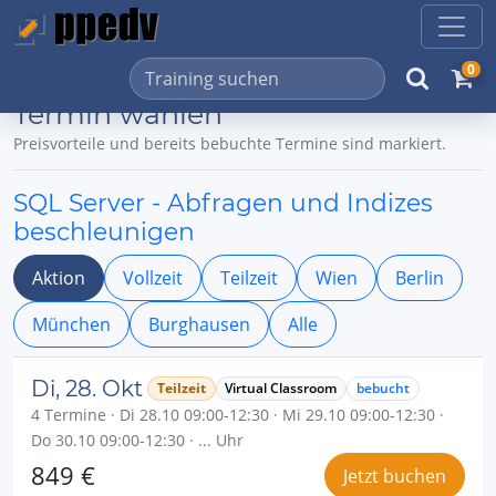
0
Termin wählen
Preisvorteile und bereits bebuchte Termine sind markiert.
SQL Server - Abfragen und Indizes
beschleunigen
Aktion
Vollzeit
Teilzeit
Wien
Berlin
München
Burghausen
Alle
Di, 28. Okt
Teilzeit
Virtual Classroom
bebucht
4 Termine · Di 28.10 09:00-12:30 · Mi 29.10 09:00-12:30 ·
Do 30.10 09:00-12:30 · ... Uhr
849 €
Jetzt buchen