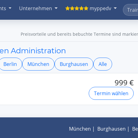
nts
Unternehmen
myppedv
Preisvorteile und bereits bebuchte Termine sind markier
en Administration
Berlin
München
Burghausen
Alle
999 €
Termin wählen
München
|
Burghausen
|
Be