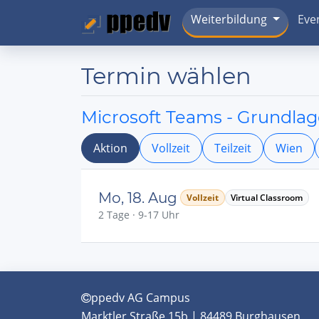
Weiterbildung
Eve
Termin wählen
Microsoft Teams - Grundlag
Aktion
Vollzeit
Teilzeit
Wien
Mo, 18. Aug
Vollzeit
Virtual Classroom
2 Tage · 9-17 Uhr
ppedv AG Campus
Marktler Straße 15b | 84489 Burghausen