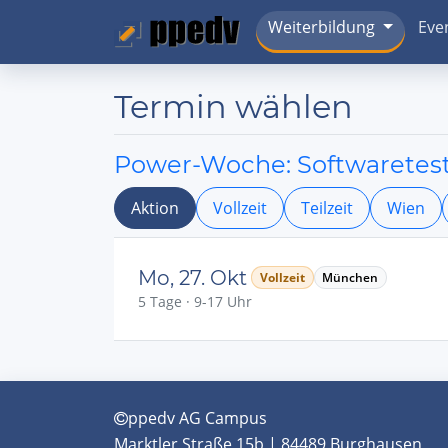
Weiterbildung
Eve
Termin wählen
Power-Woche: Softwaretests
Aktion
Vollzeit
Teilzeit
Wien
Mo, 27. Okt
Vollzeit
München
5 Tage · 9-17 Uhr
ppedv AG Campus
Marktler Straße 15b | 84489 Burghausen