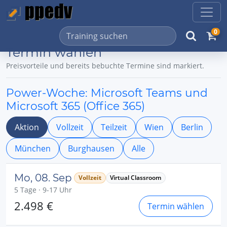
0
Termin wählen
Preisvorteile und bereits bebuchte Termine sind markiert.
Power-Woche: Microsoft Teams und
Microsoft 365 (Office 365)
Aktion
Vollzeit
Teilzeit
Wien
Berlin
München
Burghausen
Alle
Mo, 08. Sep
Vollzeit
Virtual Classroom
5 Tage · 9-17 Uhr
2.498 €
Termin wählen