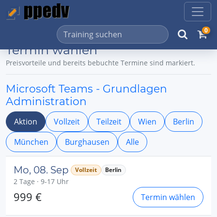
0
Termin wählen
Preisvorteile und bereits bebuchte Termine sind markiert.
Microsoft Teams - Grundlagen
Administration
Aktion
Vollzeit
Teilzeit
Wien
Berlin
München
Burghausen
Alle
Mo, 08. Sep
Vollzeit
Berlin
2 Tage · 9-17 Uhr
999 €
Termin wählen