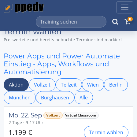
0
Termin wählen
Preisvorteile und bereits bebuchte Termine sind markiert.
Power Apps und Power Automate
Einstieg - Apps, Workflows und
Automatisierung
Aktion
Vollzeit
Teilzeit
Wien
Berlin
München
Burghausen
Alle
Mo, 22. Sep
Vollzeit
Virtual Classroom
2 Tage · 9-17 Uhr
1.199 €
Termin wählen