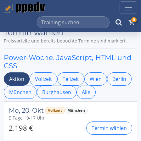
0
Termin wählen
Preisvorteile und bereits bebuchte Termine sind markiert.
Power-Woche: JavaScript, HTML und
CSS
Aktion
Vollzeit
Teilzeit
Wien
Berlin
München
Burghausen
Alle
Mo, 20. Okt
Vollzeit
München
5 Tage · 9-17 Uhr
2.198 €
Termin wählen