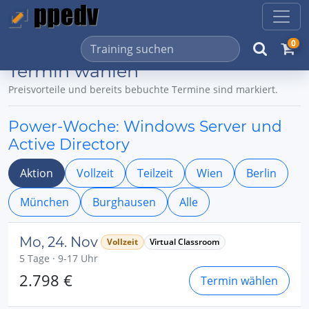
0
Termin wählen
Preisvorteile und bereits bebuchte Termine sind markiert.
Power-Woche: Windows Server und
Active Directory
Aktion
Vollzeit
Teilzeit
Wien
Berlin
München
Burghausen
Alle
Mo, 24. Nov
Vollzeit
Virtual Classroom
5 Tage · 9-17 Uhr
2.798 €
Termin wählen