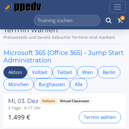
0
Termin wählen
Preisvorteile und bereits bebuchte Termine sind markiert.
Microsoft 365 (Office 365) - Jump Start
Administration
Aktion
Vollzeit
Teilzeit
Wien
Berlin
München
Burghausen
Alle
Mi, 03. Dez
Vollzeit
Virtual Classroom
3 Tage · 9-17 Uhr
1.499 €
Termin wählen