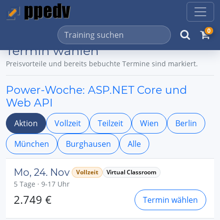
0
Termin wählen
Preisvorteile und bereits bebuchte Termine sind markiert.
Power-Woche: ASP.NET Core und
Web API
Aktion
Vollzeit
Teilzeit
Wien
Berlin
München
Burghausen
Alle
Mo, 24. Nov
Vollzeit
Virtual Classroom
5 Tage · 9-17 Uhr
2.749 €
Termin wählen