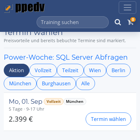
0
Termin wählen
Preisvorteile und bereits bebuchte Termine sind markiert.
Power-Woche: SQL Server Abfragen
Aktion
Vollzeit
Teilzeit
Wien
Berlin
München
Burghausen
Alle
Mo, 01. Sep
Vollzeit
München
5 Tage · 9-17 Uhr
2.399 €
Termin wählen