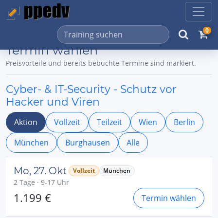
0
Termin wählen
Preisvorteile und bereits bebuchte Termine sind markiert.
Cyber- & IT-Security - Schutz vor
Hacker und Viren
Aktion
Vollzeit
Teilzeit
Wien
Berlin
München
Burghausen
Alle
Mo, 27. Okt
Vollzeit
München
2 Tage · 9-17 Uhr
1.199 €
Termin wählen