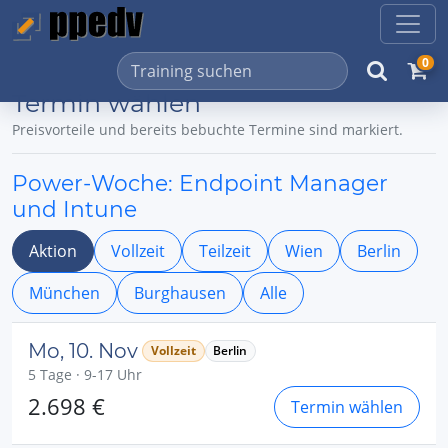
0
Termin wählen
Preisvorteile und bereits bebuchte Termine sind markiert.
Power-Woche: Endpoint Manager
und Intune
Aktion
Vollzeit
Teilzeit
Wien
Berlin
München
Burghausen
Alle
Mo, 10. Nov
Vollzeit
Berlin
5 Tage · 9-17 Uhr
2.698 €
Termin wählen