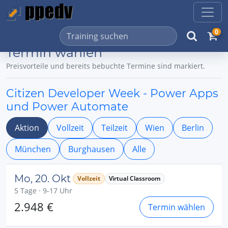
0
Termin wählen
Preisvorteile und bereits bebuchte Termine sind markiert.
Citizen Developer Week - Power Apps
und Power Automate
Aktion
Vollzeit
Teilzeit
Wien
Berlin
München
Burghausen
Alle
Mo, 20. Okt
Vollzeit
Virtual Classroom
5 Tage · 9-17 Uhr
2.948 €
Termin wählen