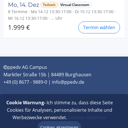
Mo, 14. Dez
Teilzeit
Virtual Classroom
8 Termine · Mo 14.12 13:30-17:00 · Di 15.12 13:30-17:00 ·
Mi 16.12 13:30-17:00 · ... Uhr
1.999 €
Termin wählen
ppedv AG Campus
Marktler Straße 15b | 84489 Burghausen
+49 (0) 8677 - 9889-0 | info@ppedv.de
München
|
Burghausen
|
Berlin
|
Wien
|
Virtual
Cookie Warnung-
Ich stimme zu, dass diese Seite
Classroom
Cookies für Analysen, personalisierte Inhalte und
Werbezwecke verwendet.
Cookies ablehnen
AGB
|
Impressum
|
Datenschutz
|
FAQ
Cookies akzeptieren