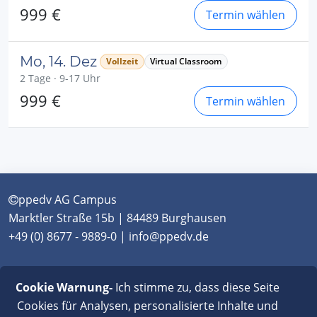
999 €
Termin wählen
Mo, 14. Dez
Vollzeit
Virtual Classroom
2 Tage · 9-17 Uhr
999 €
Termin wählen
ppedv AG Campus
Marktler Straße 15b | 84489 Burghausen
+49 (0) 8677 - 9889-0 | info@ppedv.de
München
|
Burghausen
|
Berlin
|
Wien
|
Virtual
Cookie Warnung-
Ich stimme zu, dass diese Seite
Classroom
Cookies für Analysen, personalisierte Inhalte und