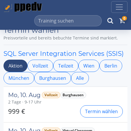
0
Termin wählen
Preisvorteile und bereits bebuchte Termine sind markiert.
SQL Server Integration Services (SSIS)
Aktion
Vollzeit
Teilzeit
Wien
Berlin
München
Burghausen
Alle
Mo, 10. Aug
Vollzeit
Burghausen
2 Tage · 9-17 Uhr
999 €
Termin wählen
Mo, 10. Aug
Vollzeit
Virtual Classroom