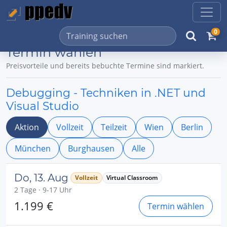
0
Termin wählen
Preisvorteile und bereits bebuchte Termine sind markiert.
Debugging - Techniken in .NET und
Visual Studio
Aktion
Vollzeit
Teilzeit
Wien
Berlin
München
Burghausen
Alle
Do, 13. Aug
Vollzeit
Virtual Classroom
2 Tage · 9-17 Uhr
1.199 €
Termin wählen