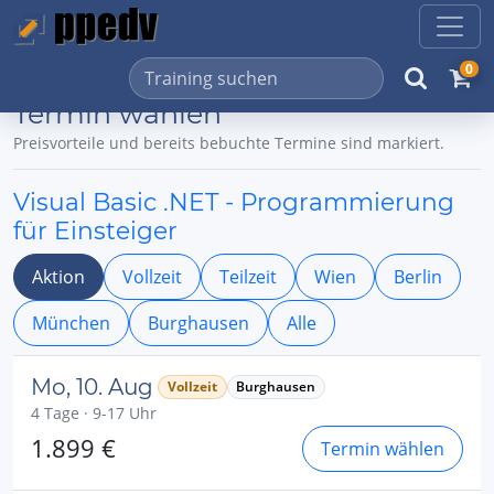
0
Termin wählen
Preisvorteile und bereits bebuchte Termine sind markiert.
Visual Basic .NET - Programmierung
für Einsteiger
Aktion
Vollzeit
Teilzeit
Wien
Berlin
München
Burghausen
Alle
Mo, 10. Aug
Vollzeit
Burghausen
4 Tage · 9-17 Uhr
1.899 €
Termin wählen