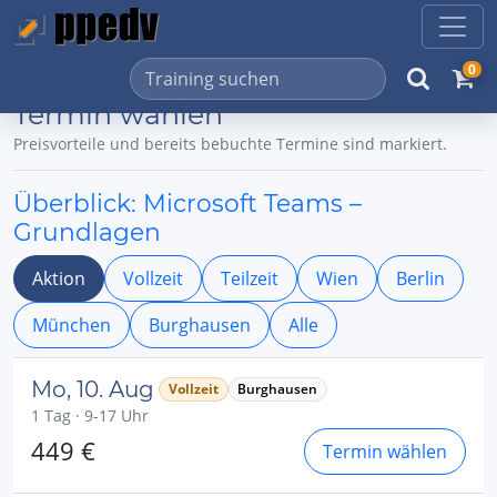
0
Termin wählen
Preisvorteile und bereits bebuchte Termine sind markiert.
Überblick: Microsoft Teams –
Grundlagen
Aktion
Vollzeit
Teilzeit
Wien
Berlin
München
Burghausen
Alle
Mo, 10. Aug
Vollzeit
Burghausen
1 Tag · 9-17 Uhr
449 €
Termin wählen