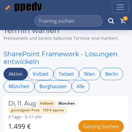
0
Termin wählen
Preisvorteile und bereits bebuchte Termine sind markiert.
SharePoint Framework - Lösungen
entwickeln
Aktion
Vollzeit
Teilzeit
Wien
Berlin
München
Burghausen
Alle
Di, 11. Aug
Vollzeit
München
günstigster Preis · 150 € sparen
3 Tage · 9-17 Uhr
1.499 €
Günstig buchen