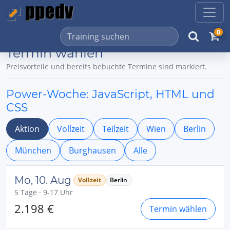
0
Termin wählen
Preisvorteile und bereits bebuchte Termine sind markiert.
Power-Woche: JavaScript, HTML und
CSS
Aktion
Vollzeit
Teilzeit
Wien
Berlin
München
Burghausen
Alle
Mo, 10. Aug
Vollzeit
Berlin
5 Tage · 9-17 Uhr
2.198 €
Termin wählen