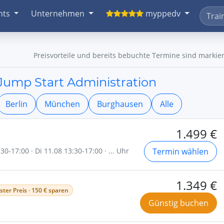
nts
Unternehmen
myppedv
Preisvorteile und bereits bebuchte Termine sind markier
- Jump Start Administration
Berlin
München
Burghausen
Alle
1.499 €
0-17:00 · Di 11.08 13:30-17:00 · ... Uhr
Termin wählen
1.349 €
ster Preis · 150 € sparen
Günstig buchen