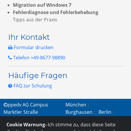
Migration auf Windows 7
Fehlerdiagnose und Fehlerbehebung
Tipps aus der Praxis
Ihr Kontakt
Formular drucken
Telefon +49-8677-98890
Häufige Fragen
FAQ zur Schulung
ppedv AG Campus
München
|
Marktler Straße
Burghausen
|
Berlin
|
15b | 84489 Burghausen
Wien
|
Virtual
Cookie Warnung-
Ich stimme zu, dass diese Seite
+49 (0) 8677 - 9889-
Classroom