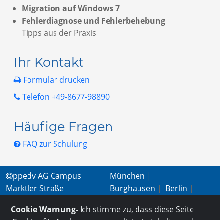
Migration auf Windows 7
Fehlerdiagnose und Fehlerbehebung
Tipps aus der Praxis
Ihr Kontakt
Formular drucken
Telefon +49-8677-98890
Häufige Fragen
FAQ zur Schulung
ppedv AG Campus
München
|
Marktler Straße
Burghausen
|
Berlin
|
15b | 84489 Burghausen
Wien
|
Virtual
Cookie Warnung-
Ich stimme zu, dass diese Seite
+49 (0) 8677 - 9889-
Classroom