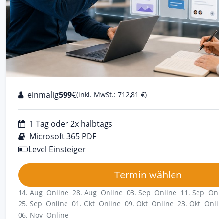
einmalig
599
€
(inkl. MwSt.: 712,81 €)
1 Tag oder 2x halbtags
Microsoft 365 PDF
Level Einsteiger
Termin wählen
14. Aug Online
28. Aug Online
03. Sep Online
11. Sep On
25. Sep Online
01. Okt Online
09. Okt Online
23. Okt Onl
06. Nov Online